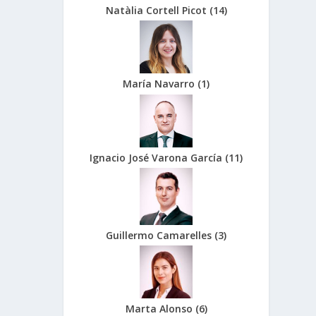
Natàlia Cortell Picot
(
14
)
María Navarro
(
1
)
Ignacio José Varona García
(
11
)
Guillermo Camarelles
(
3
)
Marta Alonso
(
6
)