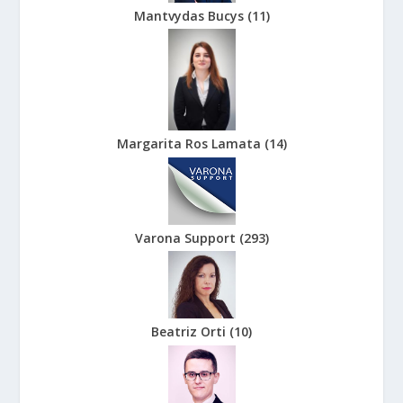
Mantvydas Bucys
(
11
)
Margarita Ros Lamata
(
14
)
Varona Support
(
293
)
Beatriz Orti
(
10
)