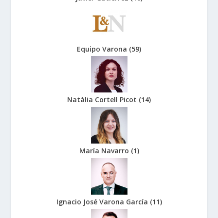
Equipo Varona
(
59
)
Natàlia Cortell Picot
(
14
)
María Navarro
(
1
)
Ignacio José Varona García
(
11
)