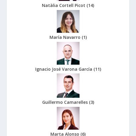
Natàlia Cortell Picot
(
14
)
María Navarro
(
1
)
Ignacio José Varona García
(
11
)
Guillermo Camarelles
(
3
)
Marta Alonso
(
6
)