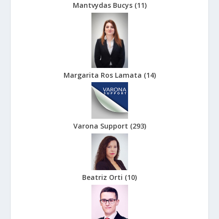
Mantvydas Bucys
(
11
)
Margarita Ros Lamata
(
14
)
Varona Support
(
293
)
Beatriz Orti
(
10
)