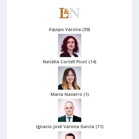
Equipo Varona
(
59
)
Natàlia Cortell Picot
(
14
)
María Navarro
(
1
)
Ignacio José Varona García
(
11
)