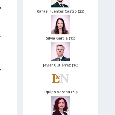
e
Rafael Fuentes Castro
(
23
)
r
Silvia Garcia
(
15
)
l
Javier Gutierrez
(
16
)
a
Equipo Varona
(
59
)