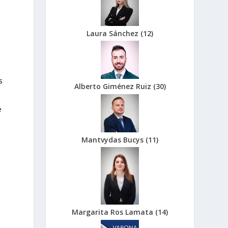
Laura Sánchez
(
12
)
s
Alberto Giménez Ruiz
(
30
)
e
Mantvydas Bucys
(
11
)
Margarita Ros Lamata
(
14
)