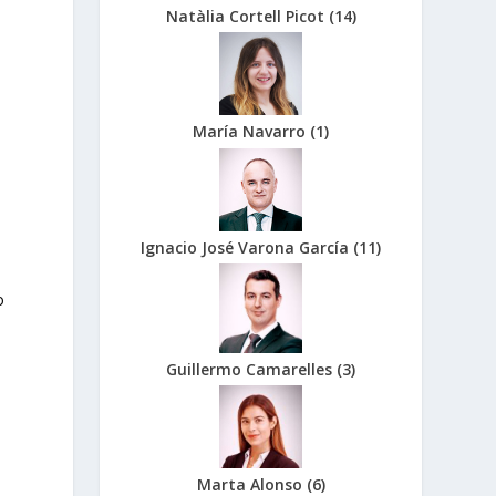
Natàlia Cortell Picot
(
14
)
María Navarro
(
1
)
Ignacio José Varona García
(
11
)
o
Guillermo Camarelles
(
3
)
Marta Alonso
(
6
)