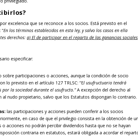
 privilegiado.
ibirlos?
or excelencia que se reconoce a los socios. Está previsto en el
 “
En los términos establecidos en esta ley, y salvo los casos en ella
ntes derechos:
a) El de participar en el reparto de las ganancias sociales
ario especificar:
o sobre participaciones o acciones, aunque la condición de socio
n lo previsto en el artículo 127 TRLSC: “E
l usufructuario tendrá
 por la sociedad durante el usufructo.”
A excepción del derecho al
 al nudo propietario, salvo que los Estatutos dispongan lo contrario.
as:
las participaciones y acciones pueden conferir a los socios
iormente, en caso de que el privilegio consista en la obtención de u
es o acciones no podrán percibir dividendos hasta que no se hayan
isposición contraria en estatutos, estará obligada a acordar el repart