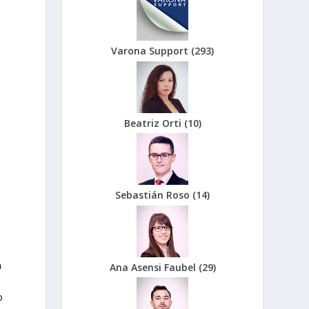
Varona Support
(
293
)
Beatriz Orti
(
10
)
Sebastián Roso
(
14
)
n
Ana Asensi Faubel
(
29
)
o