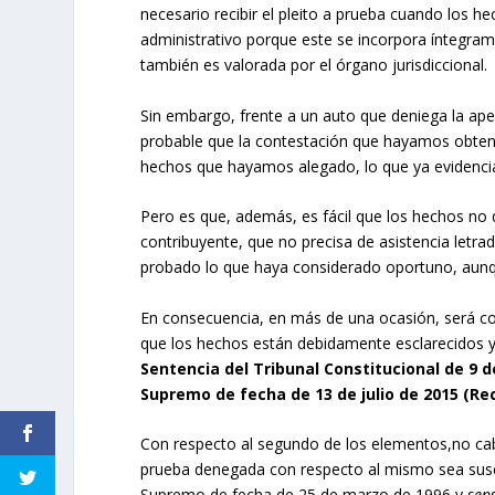
necesario recibir el pleito a prueba cuando los 
administrativo porque este se incorpora íntegrame
también es valorada por el órgano jurisdiccional.
Sin embargo, frente a un auto que deniega la ap
probable que la contestación que hayamos obten
hechos que hayamos alegado, lo que ya evidencia
Pero es que, además, es fácil que los hechos no
contribuyente, que no precisa de asistencia letrad
probado lo que haya considerado oportuno, aunq
En consecuencia, en más de una ocasión, será con
que los hechos están debidamente esclarecidos y l
Sentencia del Tribunal Constitucional de 9 
Supremo de fecha de 13 de julio de 2015 (Re
Con respecto al segundo de los elementos,no ca
prueba denegada con respecto al mismo sea suscep
Supremo de fecha de 25 de marzo de 1996 y
sen