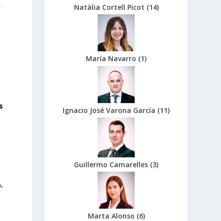
,
Natàlia Cortell Picot
(
14
)
s
María Navarro
(
1
)
s
Ignacio José Varona García
(
11
)
Guillermo Camarelles
(
3
)
.
Marta Alonso
(
6
)