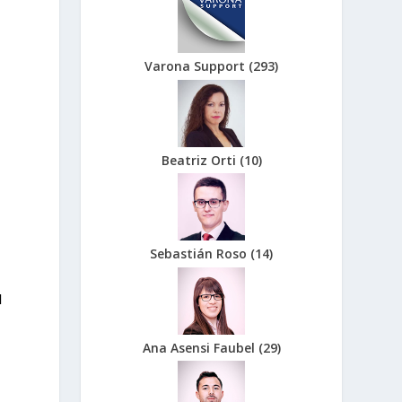
Varona Support
(
293
)
Beatriz Orti
(
10
)
Sebastián Roso
(
14
)
l
Ana Asensi Faubel
(
29
)