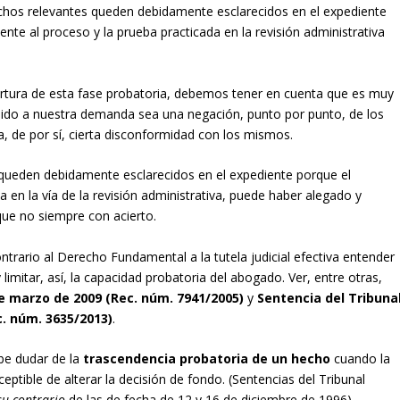
hechos relevantes queden debidamente esclarecidos en el expediente
nte al proceso y la prueba practicada en la revisión administrativa
ertura de esta fase probatoria, debemos tener en cuenta que es muy
ido a nuestra demanda sea una negación, punto por punto, de los
, de por sí, cierta disconformidad con los mismos.
 queden debidamente esclarecidos en el expediente porque el
a en la vía de la revisión administrativa, puede haber alegado y
ue no siempre con acierto.
trario al Derecho Fundamental a la tutela judicial efectiva entender
imitar, así, la capacidad probatoria del abogado. Ver, entre otras,
de marzo de 2009 (Rec. núm. 7941/2005)
y
Sentencia del Tribuna
c. núm. 3635/2013)
.
be dudar de la
trascendencia probatoria de un hecho
cuando la
tible de alterar la decisión de fondo. (Sentencias del Tribunal
su contrario
de las de fecha de 12 y 16 de diciembre de 1996)