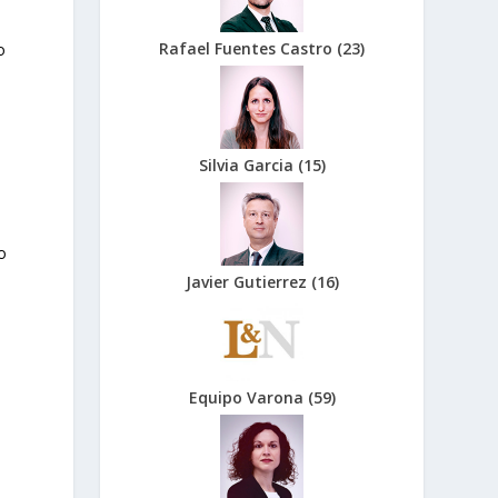
Rafael Fuentes Castro
(
23
)
o
Silvia Garcia
(
15
)
o
Javier Gutierrez
(
16
)
Equipo Varona
(
59
)