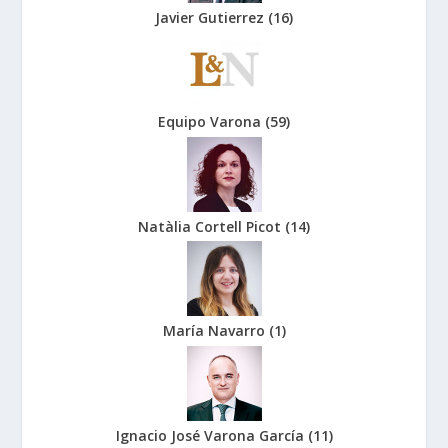
Javier Gutierrez
(
16
)
Equipo Varona
(
59
)
Natàlia Cortell Picot
(
14
)
María Navarro
(
1
)
Ignacio José Varona García
(
11
)