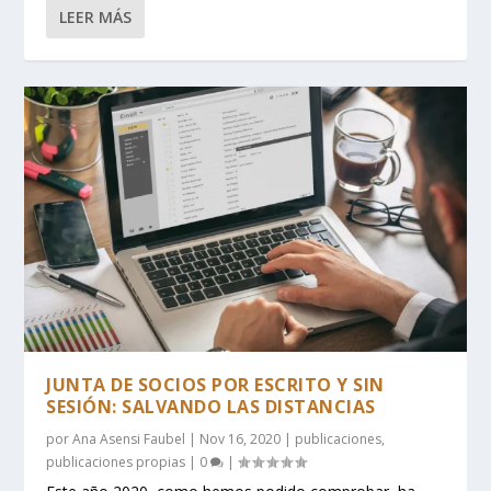
LEER MÁS
JUNTA DE SOCIOS POR ESCRITO Y SIN
SESIÓN: SALVANDO LAS DISTANCIAS
por
Ana Asensi Faubel
|
Nov 16, 2020
|
publicaciones
,
publicaciones propias
|
0
|