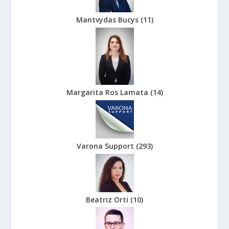
Mantvydas Bucys
(
11
)
Margarita Ros Lamata
(
14
)
Varona Support
(
293
)
Beatriz Orti
(
10
)