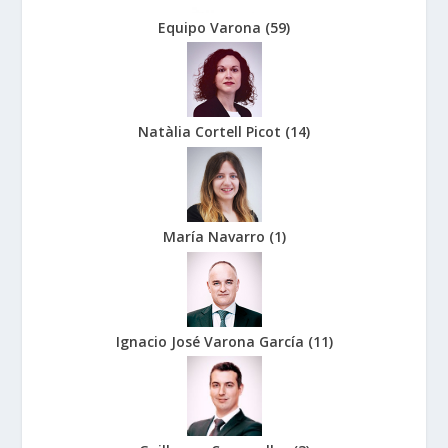
Equipo Varona
(
59
)
Natàlia Cortell Picot
(
14
)
María Navarro
(
1
)
Ignacio José Varona García
(
11
)