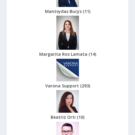
Mantvydas Bucys
(
11
)
Margarita Ros Lamata
(
14
)
Varona Support
(
293
)
Beatriz Orti
(
10
)