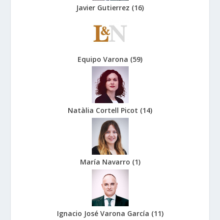
Javier Gutierrez
(
16
)
Equipo Varona
(
59
)
Natàlia Cortell Picot
(
14
)
María Navarro
(
1
)
Ignacio José Varona García
(
11
)