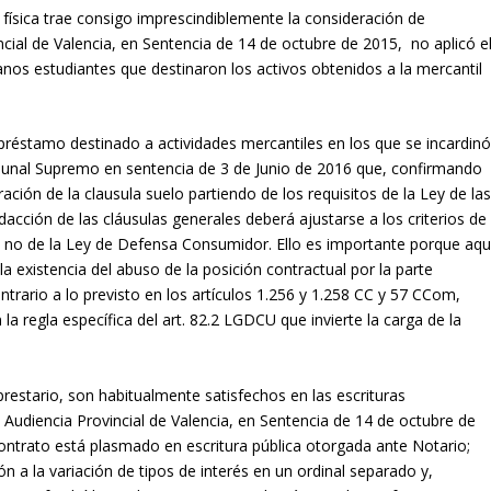
sica trae consigo imprescindiblemente la consideración de
ial de Valencia, en Sentencia de 14 de octubre de 2015, no aplicó e
anos estudiantes que destinaron los activos obtenidos a la mercantil
 préstamo destinado a actividades mercantiles en los que se incardin
ibunal Supremo en sentencia de 3 de Junio de 2016 que, confirmando
ación de la clausula suelo partiendo de los requisitos de la Ley de la
acción de las cláusulas generales deberá ajustarse a los criterios de
) y no de la Ley de Defensa Consumidor. Ello es importante porque aqu
a existencia del abuso de la posición contractual por la parte
rario a lo previsto en los artículos 1.256 y 1.258 CC y 57 CCom,
a regla específica del art. 82.2 LGDCU que invierte la carga de la
restario, son habitualmente satisfechos en las escrituras
 Audiencia Provincial de Valencia, en Sentencia de 14 de octubre de
contrato está plasmado en escritura pública otorgada ante Notario;
n a la variación de tipos de interés en un ordinal separado y,