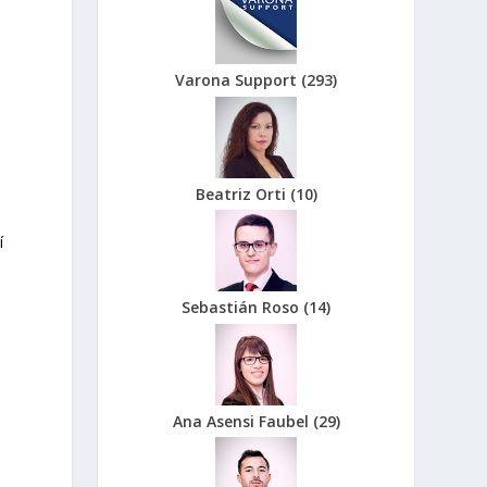
l
Varona Support
(
293
)
ó
s
Beatriz Orti
(
10
)
í
Sebastián Roso
(
14
)
Ana Asensi Faubel
(
29
)