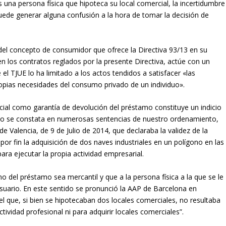
es una persona física que hipoteca su local comercial, la incertidumbre
uede generar alguna confusión a la hora de tomar la decisión de
e del concepto de consumidor que ofrece la Directiva 93/13 en su
 en los contratos reglados por la presente Directiva, actúe con un
 el TJUE lo ha limitado a los actos tendidos a satisfacer «las
ropias necesidades del consumo privado de un individuo».
cial como garantía de devolución del préstamo constituye un indicio
mo se constata en numerosas sentencias de nuestro ordenamiento,
 de Valencia, de 9 de Julio de 2014, que declaraba la validez de la
por fin la adquisición de dos naves industriales en un polígono en las
ara ejecutar la propia actividad empresarial.
no del préstamo sea mercantil y que a la persona física a la que se le
uario. En este sentido se pronunció la AAP de Barcelona en
l que, si bien se hipotecaban dos locales comerciales, no resultaba
tividad profesional ni para adquirir locales comerciales”.