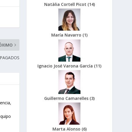
Natàlia Cortell Picot
(
14
)
María Navarro
(
1
)
ÓXIMO
IMPAGADOS
Ignacio José Varona García
(
11
)
Guillermo Camarelles
(
3
)
encia,
equipo
Marta Alonso
(
6
)