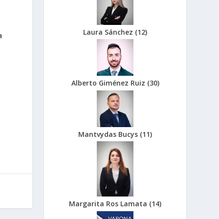
Laura Sánchez
(
12
)
a
Alberto Giménez Ruiz
(
30
)
Mantvydas Bucys
(
11
)
Margarita Ros Lamata
(
14
)