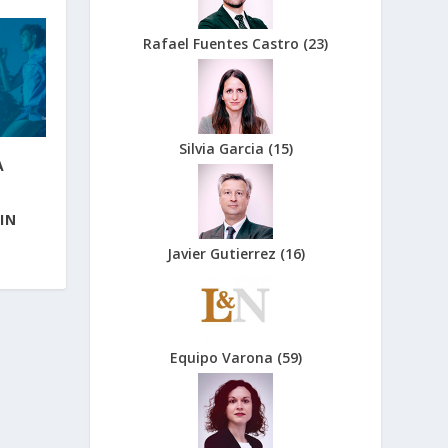
Rafael Fuentes Castro
(
23
)
Silvia Garcia
(
15
)
A
IN
Javier Gutierrez
(
16
)
Equipo Varona
(
59
)