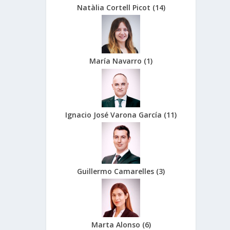
Natàlia Cortell Picot
(
14
)
María Navarro
(
1
)
Ignacio José Varona García
(
11
)
Guillermo Camarelles
(
3
)
Marta Alonso
(
6
)