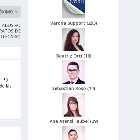
ÓXIMO
Varona Support
(
293
)
R ABUSIVO
TRATOS DE
OTECARIO
Beatriz Orti
(
10
)
cia y
de las
Sebastián Roso
(
14
)
Ana Asensi Faubel
(
29
)