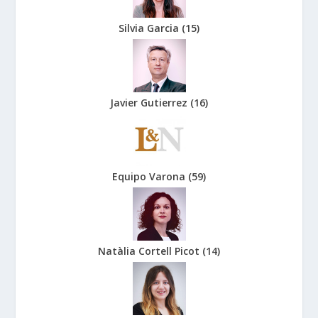
Silvia Garcia
(
15
)
Javier Gutierrez
(
16
)
Equipo Varona
(
59
)
Natàlia Cortell Picot
(
14
)