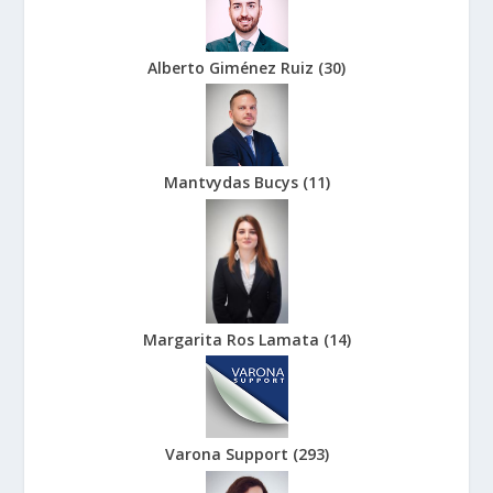
Alberto Giménez Ruiz
(
30
)
Mantvydas Bucys
(
11
)
Margarita Ros Lamata
(
14
)
Varona Support
(
293
)