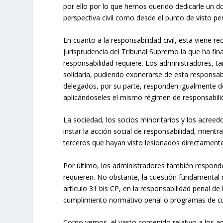
por ello por lo que hemos querido dedicarle un d
perspectiva civil como desde el punto de visto pen
En cuanto a la responsabilidad civil, esta viene r
jurisprudencia del Tribunal Supremo la que ha fina
responsabilidad requiere. Los administradores, 
solidaria, pudiendo exonerarse de esta responsabi
delegados, por su parte, responden igualmente d
aplicándoseles el mismo régimen de responsabilid
La sociedad, los socios minoritarios y los acree
instar la acción social de responsabilidad, mientra
terceros que hayan visto lesionados directamente
Por último, los administradores también respond
requieren. No obstante, la cuestión fundamental r
artículo 31 bis CP, en la responsabilidad penal de
cumplimiento normativo penal o programas de
c
Como vemos, el vasto contenido relativo a los adm