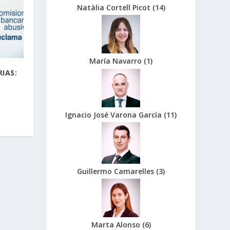
Natàlia Cortell Picot
(
14
)
María Navarro
(
1
)
IAS:
Ignacio José Varona García
(
11
)
Guillermo Camarelles
(
3
)
Marta Alonso
(
6
)