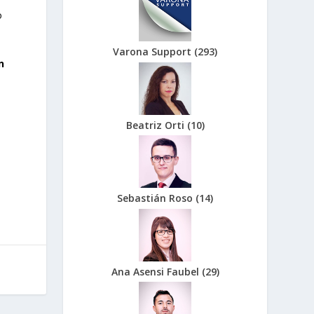
o
Varona Support
(
293
)
n
Beatriz Orti
(
10
)
Sebastián Roso
(
14
)
Ana Asensi Faubel
(
29
)