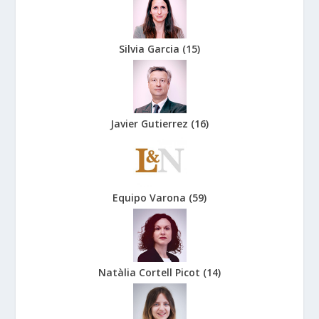
Silvia Garcia
(
15
)
Javier Gutierrez
(
16
)
Equipo Varona
(
59
)
Natàlia Cortell Picot
(
14
)