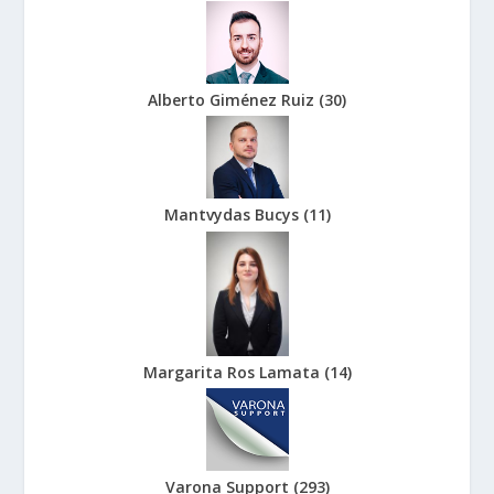
Alberto Giménez Ruiz
(
30
)
Mantvydas Bucys
(
11
)
Margarita Ros Lamata
(
14
)
Varona Support
(
293
)