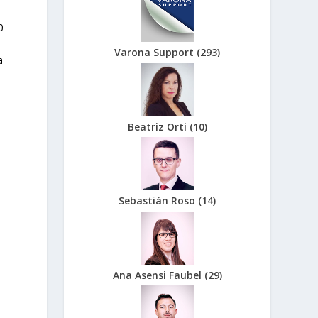
0
e
Varona Support
(
293
)
a
Beatriz Orti
(
10
)
Sebastián Roso
(
14
)
Ana Asensi Faubel
(
29
)