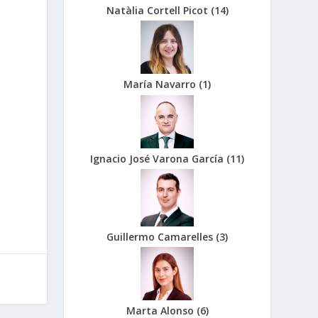
Natàlia Cortell Picot
(
14
)
María Navarro
(
1
)
Ignacio José Varona García
(
11
)
Guillermo Camarelles
(
3
)
Marta Alonso
(
6
)