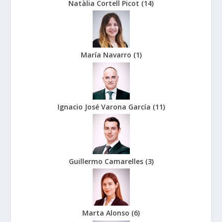
Natàlia Cortell Picot
(
14
)
María Navarro
(
1
)
Ignacio José Varona García
(
11
)
Guillermo Camarelles
(
3
)
Marta Alonso
(
6
)