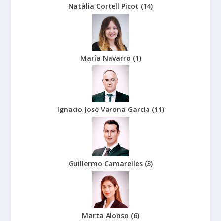
Natàlia Cortell Picot
(
14
)
María Navarro
(
1
)
Ignacio José Varona García
(
11
)
Guillermo Camarelles
(
3
)
Marta Alonso
(
6
)