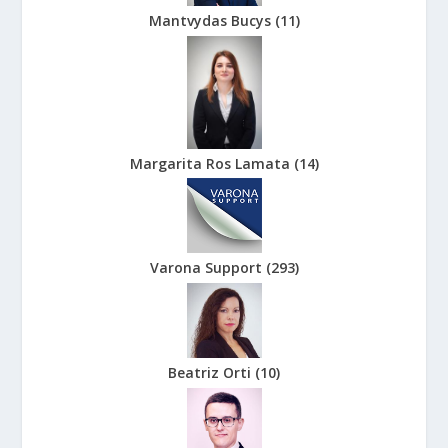
Mantvydas Bucys
(
11
)
Margarita Ros Lamata
(
14
)
Varona Support
(
293
)
Beatriz Orti
(
10
)