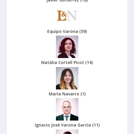
Equipo Varona
(
59
)
Natàlia Cortell Picot
(
14
)
María Navarro
(
1
)
Ignacio José Varona García
(
11
)