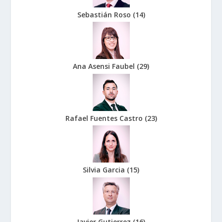
Sebastián Roso
(
14
)
Ana Asensi Faubel
(
29
)
Rafael Fuentes Castro
(
23
)
Silvia Garcia
(
15
)
Javier Gutierrez
(
16
)