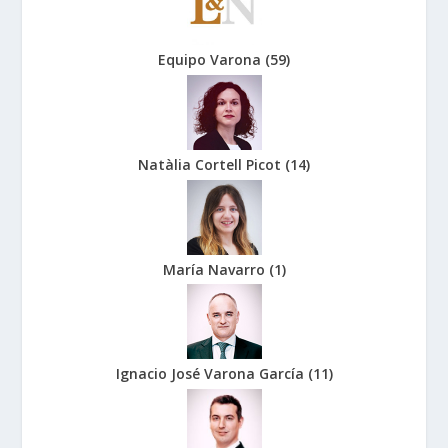
Equipo Varona
(
59
)
Natàlia Cortell Picot
(
14
)
María Navarro
(
1
)
Ignacio José Varona García
(
11
)