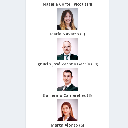
Natàlia Cortell Picot
(
14
)
María Navarro
(
1
)
Ignacio José Varona García
(
11
)
Guillermo Camarelles
(
3
)
Marta Alonso
(
6
)