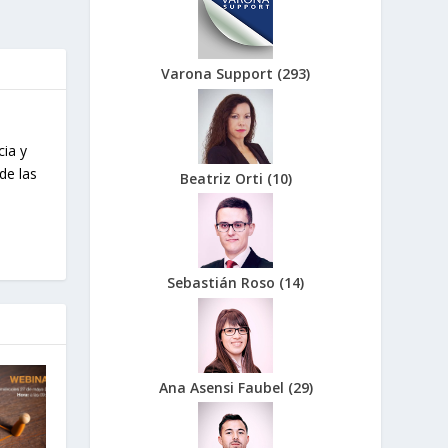
Varona Support
(
293
)
cia y
de las
Beatriz Orti
(
10
)
Sebastián Roso
(
14
)
Ana Asensi Faubel
(
29
)