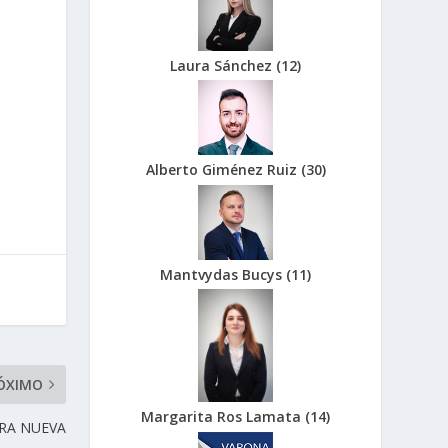
Laura Sánchez
(
12
)
Alberto Giménez Ruiz
(
30
)
Mantvydas Bucys
(
11
)
ÓXIMO
Margarita Ros Lamata
(
14
)
BRA NUEVA