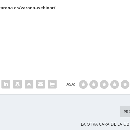
varona.es/varona-webinar/
TASA:
PR
LA OTRA CARA DE LA O