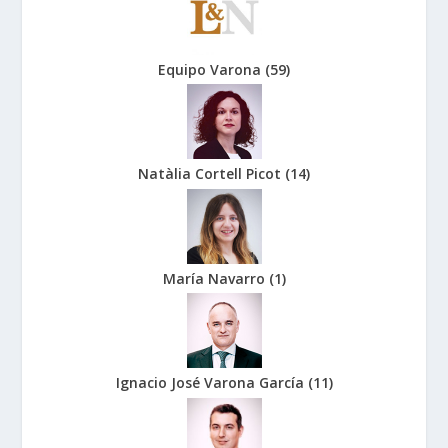
Equipo Varona
(
59
)
Natàlia Cortell Picot
(
14
)
María Navarro
(
1
)
Ignacio José Varona García
(
11
)