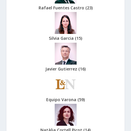
Rafael Fuentes Castro
(
23
)
Silvia Garcia
(
15
)
Javier Gutierrez
(
16
)
Equipo Varona
(
59
)
Natàlia Cortell Picot
(
14
)