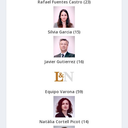
Rafael Fuentes Castro
(
23
)
Silvia Garcia
(
15
)
Javier Gutierrez
(
16
)
Equipo Varona
(
59
)
Natàlia Cortell Picot
(
14
)