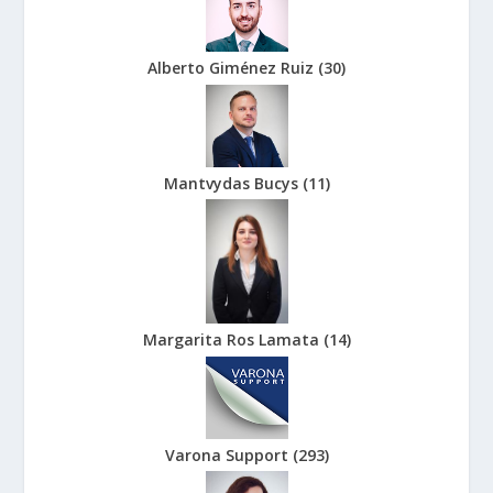
Alberto Giménez Ruiz
(
30
)
Mantvydas Bucys
(
11
)
Margarita Ros Lamata
(
14
)
Varona Support
(
293
)