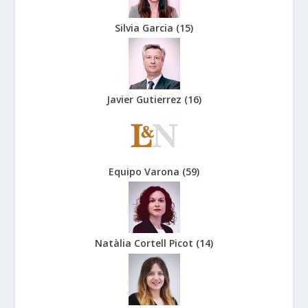
Silvia Garcia
(
15
)
Javier Gutierrez
(
16
)
Equipo Varona
(
59
)
Natàlia Cortell Picot
(
14
)