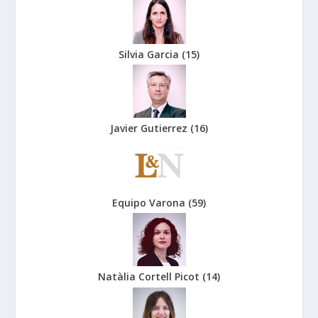
Silvia Garcia
(
15
)
Javier Gutierrez
(
16
)
Equipo Varona
(
59
)
Natàlia Cortell Picot
(
14
)