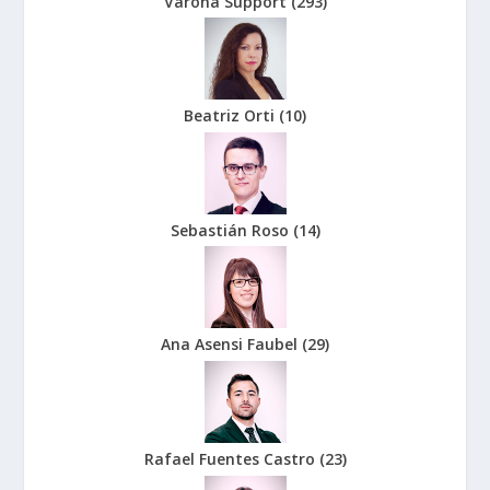
Varona Support
(
293
)
Beatriz Orti
(
10
)
Sebastián Roso
(
14
)
Ana Asensi Faubel
(
29
)
Rafael Fuentes Castro
(
23
)