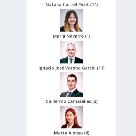
Natàlia Cortell Picot
(
14
)
María Navarro
(
1
)
Ignacio José Varona García
(
11
)
Guillermo Camarelles
(
3
)
Marta Alonso
(
6
)