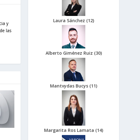
Laura Sánchez
(
12
)
cia y
de las
Alberto Giménez Ruiz
(
30
)
Mantvydas Bucys
(
11
)
Margarita Ros Lamata
(
14
)