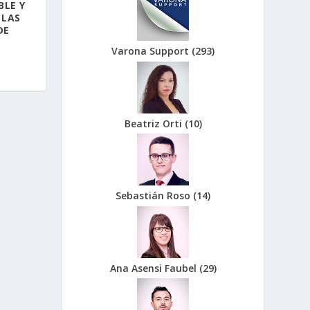
LE Y
 LAS
DE
Varona Support
(
293
)
Beatriz Orti
(
10
)
Sebastián Roso
(
14
)
Ana Asensi Faubel
(
29
)