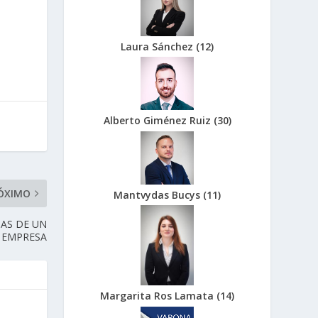
Laura Sánchez
(
12
)
Alberto Giménez Ruiz
(
30
)
ÓXIMO
Mantvydas Bucys
(
11
)
JAS DE UN
 EMPRESA
Margarita Ros Lamata
(
14
)