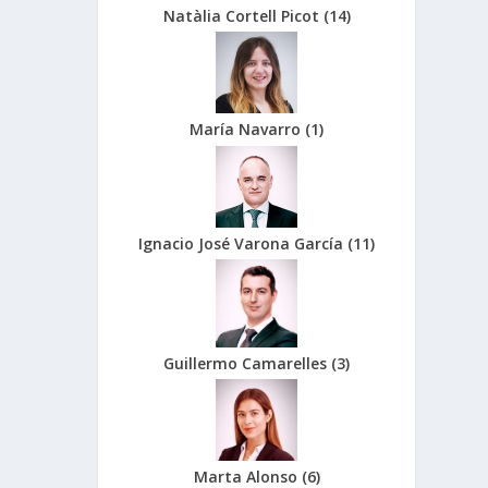
Natàlia Cortell Picot
(
14
)
María Navarro
(
1
)
Ignacio José Varona García
(
11
)
Guillermo Camarelles
(
3
)
Marta Alonso
(
6
)