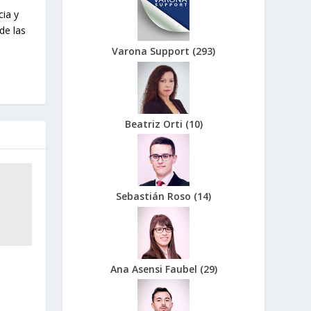
cia y
de las
Varona Support
(
293
)
Beatriz Orti
(
10
)
Sebastián Roso
(
14
)
Ana Asensi Faubel
(
29
)