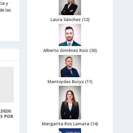
cia y
de las
Laura Sánchez
(
12
)
Alberto Giménez Ruiz
(
30
)
Mantvydas Bucys
(
11
)
2020:
S POR
Margarita Ros Lamata
(
14
)