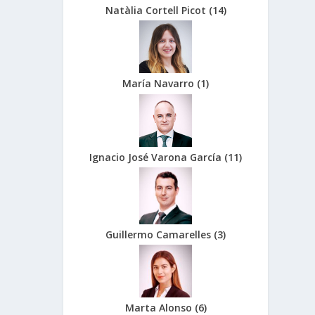
Natàlia Cortell Picot
(
14
)
María Navarro
(
1
)
Ignacio José Varona García
(
11
)
Guillermo Camarelles
(
3
)
Marta Alonso
(
6
)