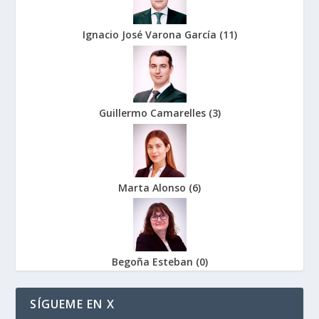
Ignacio José Varona García
(
11
)
Guillermo Camarelles
(
3
)
Marta Alonso
(
6
)
Begoña Esteban
(
0
)
SÍGUEME EN X