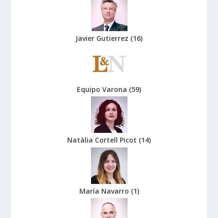
Javier Gutierrez
(
16
)
Equipo Varona
(
59
)
Natàlia Cortell Picot
(
14
)
María Navarro
(
1
)