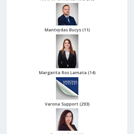
Mantvydas Bucys
(
11
)
Margarita Ros Lamata
(
14
)
Varona Support
(
293
)