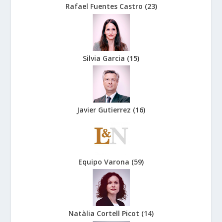
Rafael Fuentes Castro
(
23
)
Silvia Garcia
(
15
)
Javier Gutierrez
(
16
)
Equipo Varona
(
59
)
Natàlia Cortell Picot
(
14
)