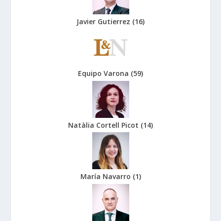
Javier Gutierrez
(
16
)
Equipo Varona
(
59
)
Natàlia Cortell Picot
(
14
)
María Navarro
(
1
)