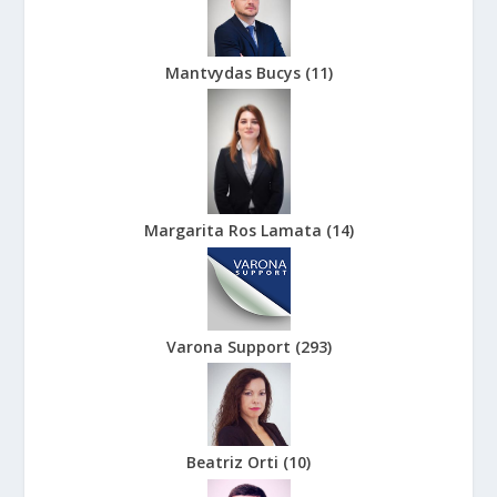
Mantvydas Bucys
(
11
)
Margarita Ros Lamata
(
14
)
Varona Support
(
293
)
Beatriz Orti
(
10
)