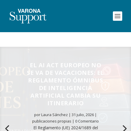
EL AI ACT EUROPEO NO
SE VA DE VACACIONES: EL
REGLAMENTO ÓMNIBUS
DE INTELIGENCIA
ARTIFICIAL CAMBIA SU
ITINERARIO
por
Laura Sánchez
|
31 julio, 2026
|
publicaciones propias
| 0 Comentario
El Reglamento (UE) 2024/1689 del