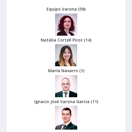
Equipo Varona
(
59
)
Natàlia Cortell Picot
(
14
)
María Navarro
(
1
)
Ignacio José Varona García
(
11
)