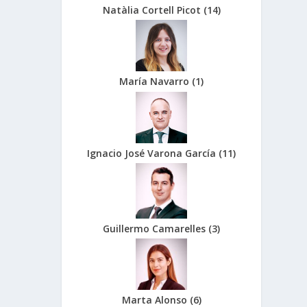
Natàlia Cortell Picot
(
14
)
María Navarro
(
1
)
Ignacio José Varona García
(
11
)
Guillermo Camarelles
(
3
)
Marta Alonso
(
6
)