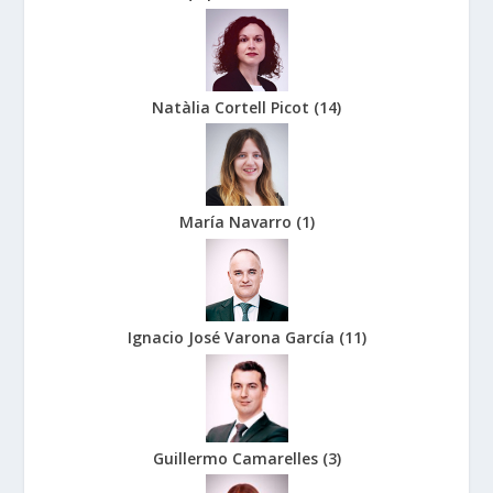
Natàlia Cortell Picot
(
14
)
María Navarro
(
1
)
Ignacio José Varona García
(
11
)
Guillermo Camarelles
(
3
)