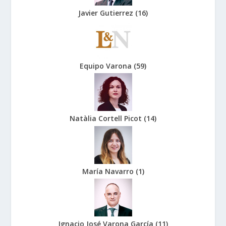
Javier Gutierrez
(
16
)
Equipo Varona
(
59
)
Natàlia Cortell Picot
(
14
)
María Navarro
(
1
)
Ignacio José Varona García
(
11
)