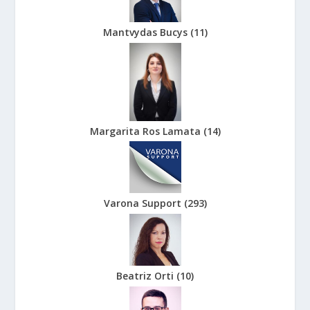
Mantvydas Bucys
(
11
)
Margarita Ros Lamata
(
14
)
Varona Support
(
293
)
Beatriz Orti
(
10
)