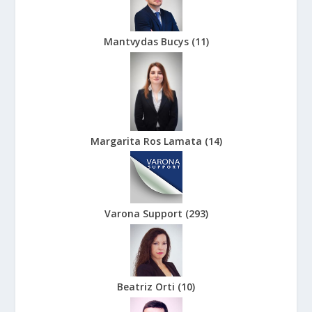
Mantvydas Bucys
(
11
)
Margarita Ros Lamata
(
14
)
Varona Support
(
293
)
Beatriz Orti
(
10
)