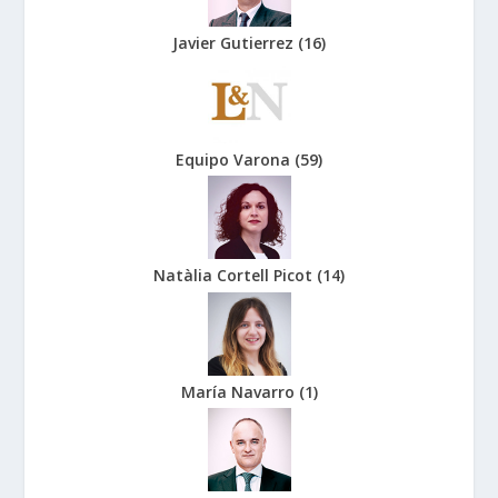
Javier Gutierrez
(
16
)
Equipo Varona
(
59
)
Natàlia Cortell Picot
(
14
)
María Navarro
(
1
)