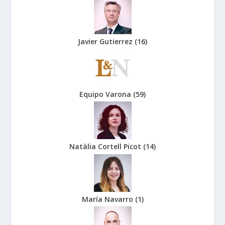
Javier Gutierrez
(
16
)
Equipo Varona
(
59
)
Natàlia Cortell Picot
(
14
)
María Navarro
(
1
)