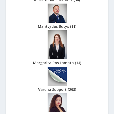
Mantvydas Bucys
(
11
)
Margarita Ros Lamata
(
14
)
Varona Support
(
293
)