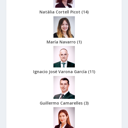
Natàlia Cortell Picot
(
14
)
María Navarro
(
1
)
Ignacio José Varona García
(
11
)
Guillermo Camarelles
(
3
)