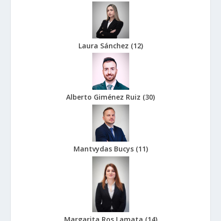
Laura Sánchez
(
12
)
Alberto Giménez Ruiz
(
30
)
Mantvydas Bucys
(
11
)
Margarita Ros Lamata
(
14
)