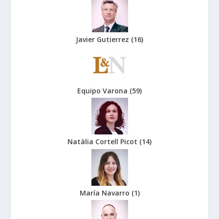
Javier Gutierrez
(
16
)
Equipo Varona
(
59
)
Natàlia Cortell Picot
(
14
)
María Navarro
(
1
)