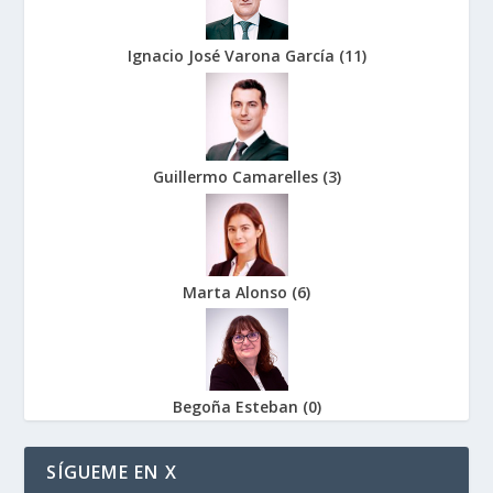
Ignacio José Varona García
(
11
)
Guillermo Camarelles
(
3
)
Marta Alonso
(
6
)
Begoña Esteban
(
0
)
SÍGUEME EN X