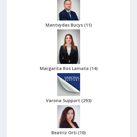
Mantvydas Bucys
(
11
)
Margarita Ros Lamata
(
14
)
Varona Support
(
293
)
Beatriz Orti
(
10
)