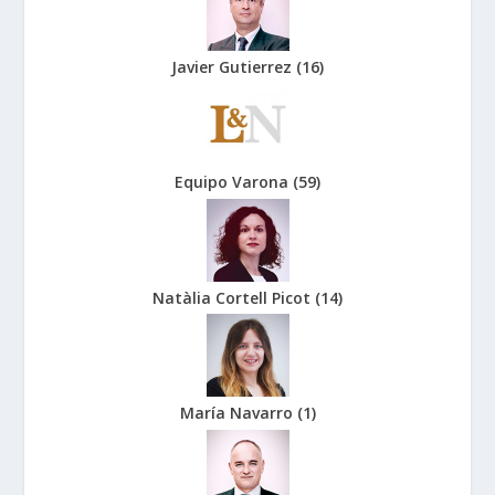
Javier Gutierrez
(
16
)
Equipo Varona
(
59
)
Natàlia Cortell Picot
(
14
)
María Navarro
(
1
)