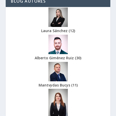
BLOG AUTORES
Laura Sánchez
(
12
)
Alberto Giménez Ruiz
(
30
)
Mantvydas Bucys
(
11
)