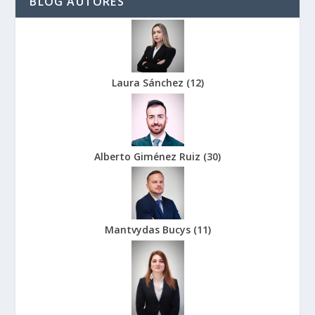
BLOG AUTORES
Laura Sánchez
(
12
)
Alberto Giménez Ruiz
(
30
)
Mantvydas Bucys
(
11
)