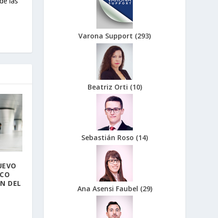
de las
Varona Support
(
293
)
Beatriz Orti
(
10
)
Sebastián Roso
(
14
)
UEVO
ICO
N DEL
Ana Asensi Faubel
(
29
)