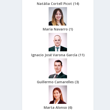
Natàlia Cortell Picot
(
14
)
María Navarro
(
1
)
Ignacio José Varona García
(
11
)
Guillermo Camarelles
(
3
)
Marta Alonso
(
6
)