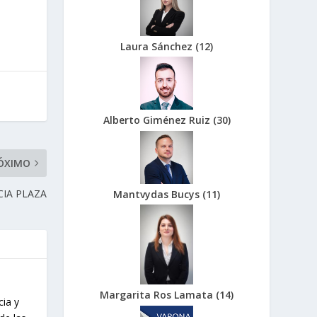
Laura Sánchez
(
12
)
Alberto Giménez Ruiz
(
30
)
ÓXIMO
CIA PLAZA
Mantvydas Bucys
(
11
)
Margarita Ros Lamata
(
14
)
cia y