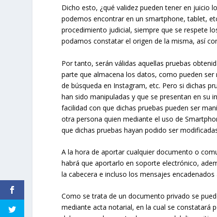
Dicho esto, ¿qué validez pueden tener en juicio
podemos encontrar en un smartphone, tablet, et
procedimiento judicial, siempre que se respete l
podamos constatar el origen de la misma, así co
Por tanto, serán válidas aquellas pruebas obtenida
parte que almacena los datos, como pueden ser re
de búsqueda en Instagram, etc. Pero si dichas pru
han sido manipuladas y que se presentan en su int
facilidad con que dichas pruebas pueden ser mani
otra persona quien mediante el uso de Smartpho
que dichas pruebas hayan podido ser modificadas
A la hora de aportar cualquier documento o comu
habrá que aportarlo en soporte electrónico, adem
la cabecera e incluso los mensajes encadenados a
Como se trata de un documento privado se puede
mediante acta notarial, en la cual se constatará 