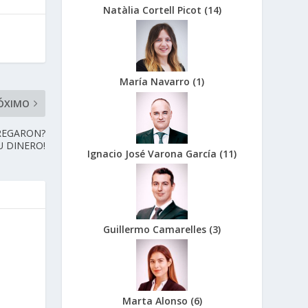
Natàlia Cortell Picot
(
14
)
María Navarro
(
1
)
ÓXIMO
TREGARON?
U DINERO!
Ignacio José Varona García
(
11
)
Guillermo Camarelles
(
3
)
Marta Alonso
(
6
)