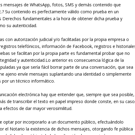
 los mensajes de WhatsApp, fotos, SMS y demás contenido que
c.? Su contenido es perfectamente válido como prueba en un
os Derechos fundamentales a la hora de obtener dicha prueba y
mo su autenticidad.
s con autorización judicial y/o facilitadas por la propia empresa o
gistros telefónicos, información de Facebook, registros e historiale
ebas se facilitan por la propia parte es fundamental probar que no
egridad y autenticidad.Lo anterior es consecuencia lógica de la
puladas ya que sería fácil borrar parte de una conversación, que sea
ne ajeno envíe mensajes suplantando una identidad o simplemente
 por un técnico informático.
nicación electrónica hay que entender que, siempre que sea posible,
ás de transcribir el texto en papel impreso donde conste, en su caso
 efectos de dar mayor verosimilitud.
 optar por incorporarlo a un documento público, efectuándolo
por el Notario la existencia de dichos mensajes, otorgando fe pública