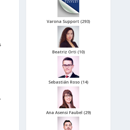
Varona Support
(
293
)
s
Beatriz Orti
(
10
)
Sebastián Roso
(
14
)
,
Ana Asensi Faubel
(
29
)