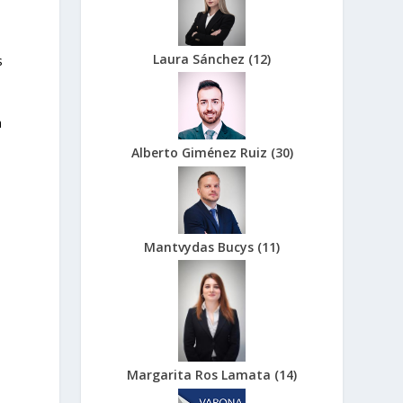
Laura Sánchez
(
12
)
s
a
Alberto Giménez Ruiz
(
30
)
Mantvydas Bucys
(
11
)
Margarita Ros Lamata
(
14
)