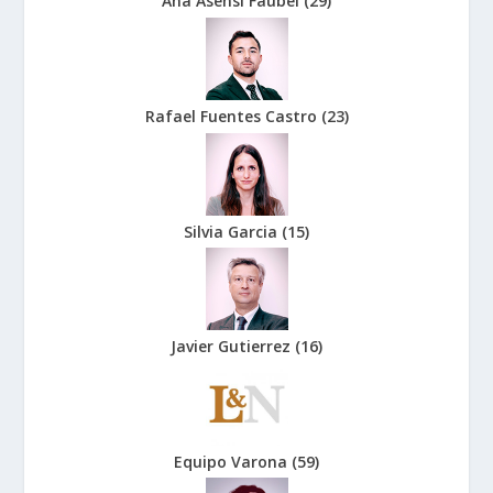
Ana Asensi Faubel
(
29
)
Rafael Fuentes Castro
(
23
)
Silvia Garcia
(
15
)
Javier Gutierrez
(
16
)
Equipo Varona
(
59
)