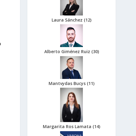
s
Laura Sánchez
(
12
)
a
Alberto Giménez Ruiz
(
30
)
Mantvydas Bucys
(
11
)
Margarita Ros Lamata
(
14
)