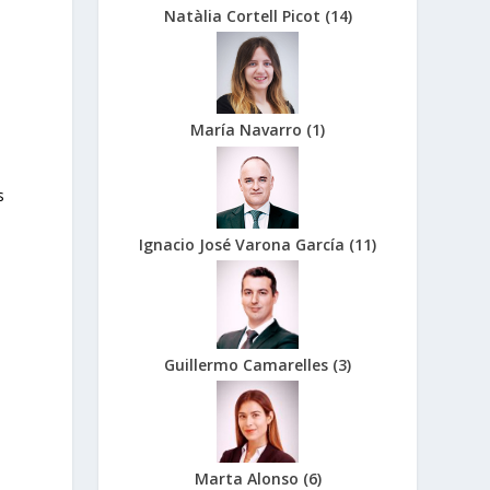
Natàlia Cortell Picot
(
14
)
María Navarro
(
1
)
s
Ignacio José Varona García
(
11
)
Guillermo Camarelles
(
3
)
Marta Alonso
(
6
)