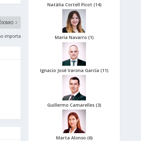
Natàlia Cortell Picot
(
14
)
ÓXIMO
ño importa
María Navarro
(
1
)
Ignacio José Varona García
(
11
)
Guillermo Camarelles
(
3
)
Marta Alonso
(
6
)