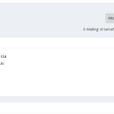
PR
E-Mailing: el tama
rcía
&N