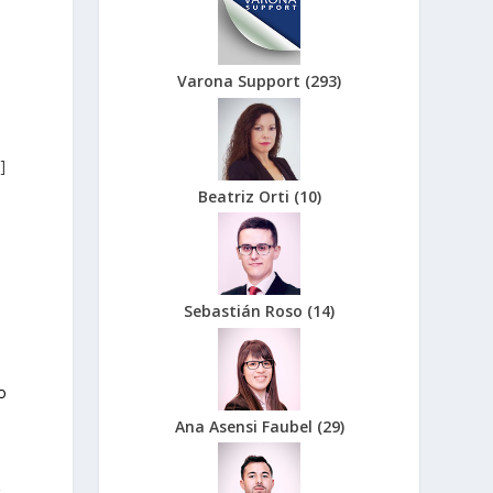
Varona Support
(
293
)
]
Beatriz Orti
(
10
)
o
Sebastián Roso
(
14
)
o
Ana Asensi Faubel
(
29
)
r