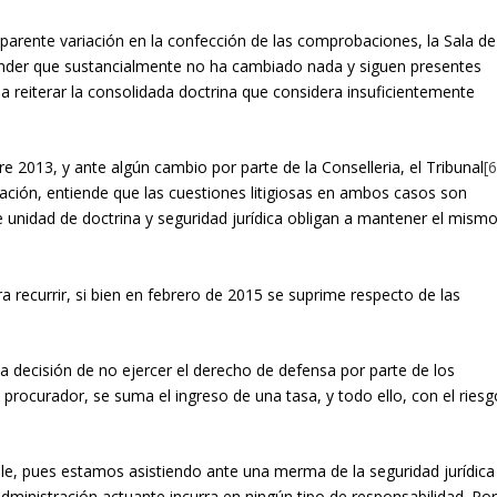
aparente variación en la confección de las comprobaciones, la Sala de
nder que sustancialmente no ha cambiado nada y siguen presentes
 a reiterar la consolidada doctrina que considera insuficientemente
 2013, y ante algún cambio por parte de la Conselleria, el Tribunal
[6
ción, entiende que las cuestiones litigiosas en ambos casos son
 de unidad de doctrina y seguridad jurídica obligan a mantener el mism
 recurrir, si bien en febrero de 2015 se suprime respecto de las
 decisión de no ejercer el derecho de defensa por parte de los
procurador, se suma el ingreso de una tasa, y todo ello, con el riesg
le, pues estamos asistiendo ante una merma de la seguridad jurídica
dministración actuante incurra en ningún tipo de responsabilidad. Po