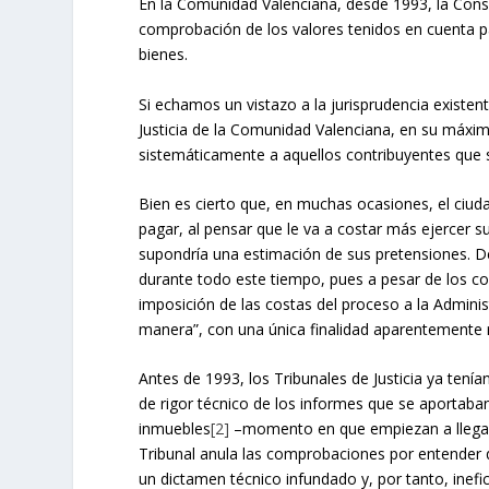
En la Comunidad Valenciana, desde 1993, la Cons
comprobación de los valores tenidos en cuenta pa
bienes.
Si echamos un vistazo a la jurisprudencia existe
Justicia de la Comunidad Valenciana, en su máxim
sistemáticamente a aquellos contribuyentes que s
Bien es cierto que, en muchas ocasiones, el ciud
pagar, al pensar que le va a costar más ejercer s
supondría una estimación de sus pretensiones. De
durante todo este tiempo, pues a pesar de los co
imposición de las costas del proceso a la Adminis
manera”, con una única finalidad aparentemente 
Antes de 1993, los Tribunales de Justicia ya tení
de rigor técnico de los informes que se aportaban
inmuebles
[2]
–momento en que empiezan a llegar l
Tribunal anula las comprobaciones por entender q
un dictamen técnico infundado y, por tanto, inefi