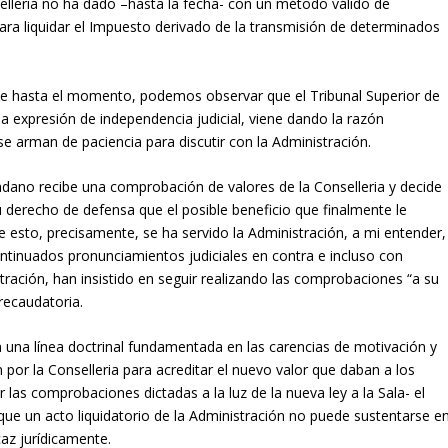
elleria no ha dado –hasta la fecha- con un método válido de
ra liquidar el Impuesto derivado de la transmisión de determinados
nte hasta el momento, podemos observar que el Tribunal Superior de
a expresión de independencia judicial, viene dando la razón
e arman de paciencia para discutir con la Administración.
adano recibe una comprobación de valores de la Conselleria y decide
u derecho de defensa que el posible beneficio que finalmente le
 esto, precisamente, se ha servido la Administración, a mi entender,
ntinuados pronunciamientos judiciales en contra e incluso con
tración, han insistido en seguir realizando las comprobaciones “a su
recaudatoria.
an una línea doctrinal fundamentada en las carencias de motivación y
 por la Conselleria para acreditar el nuevo valor que daban a los
as comprobaciones dictadas a la luz de la nueva ley a la Sala- el
ue un acto liquidatorio de la Administración no puede sustentarse e
caz jurídicamente.