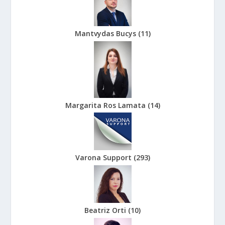
Mantvydas Bucys
(
11
)
Margarita Ros Lamata
(
14
)
Varona Support
(
293
)
Beatriz Orti
(
10
)