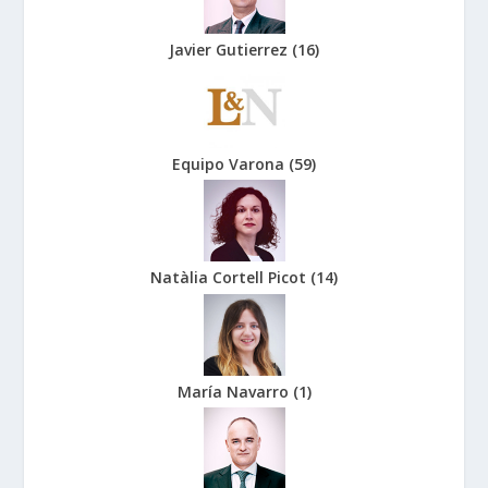
Javier Gutierrez
(
16
)
Equipo Varona
(
59
)
Natàlia Cortell Picot
(
14
)
María Navarro
(
1
)