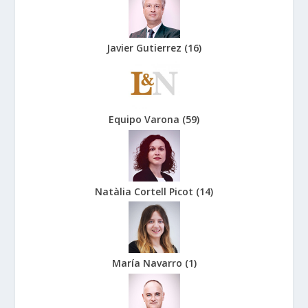
Javier Gutierrez
(
16
)
Equipo Varona
(
59
)
Natàlia Cortell Picot
(
14
)
María Navarro
(
1
)